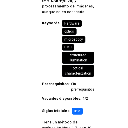
(MATLAB/Python) y
procesamiento de imágenes,
aunque no es necesaria.
Keywords:
Hardware
optics
microscopy
DMD
structured
illumination
optical
characterization
Prerrequisitos:
Sin
prerrequisitos
Vacantes disponibles:
1/2
Siglas iniciales:
IBM
Tiene un método de
evaluación Nota 1-7, con 10