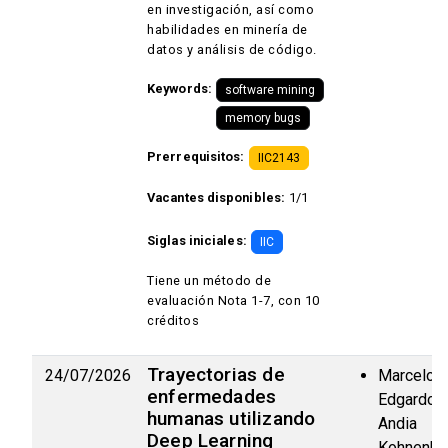
en investigación, así como
habilidades en minería de
datos y análisis de código.
Keywords:
software mining
memory bugs
Prerrequisitos:
IIC2143
Vacantes disponibles:
1/1
Siglas iniciales:
IIC
Tiene un método de
evaluación Nota 1-7, con 10
créditos
Trayectorias de
24/07/2026
Marcelo
enfermedades
Edgardo
humanas utilizando
Andia
Deep Learning
Kohnenka