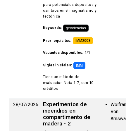
para potenciales depósitos y
cambios en el magmatismo y
tectónica
Keywords:
geociencias
Prerrequisitos:
IMM2003
Vacantes disponibles:
1/1
Siglas iniciales:
IMM
Tiene un método de
evaluación Nota 1-7, con 10
créditos
Experimentos de
28/07/2026
Wolfram 
incendios en
Von
compartimento de
Arnswaldt
madera - 2