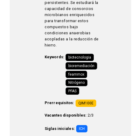
persistentes. Se estudiará la
capacidad de consorcios
microbianos enriquecidos
para transformar estos
compuestos bajo
condiciones anaerobias
acopladas a la reducción de
hierro.
Keywords:
biotecnologia
bioremediación
feammox
Nitrógeno
PFAS
Prerrequisitos:
QIM100E
Vacantes disponibles:
2/3
Siglas iniciales:
ICH