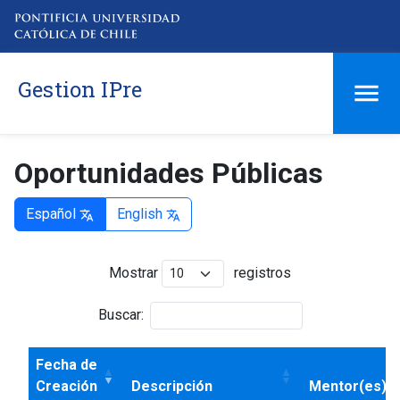
Gestion IPre
Oportunidades Públicas
Español
English
translate
translate
Mostrar
registros
Buscar:
Fecha de
Creación
Descripción
Mentor(es)