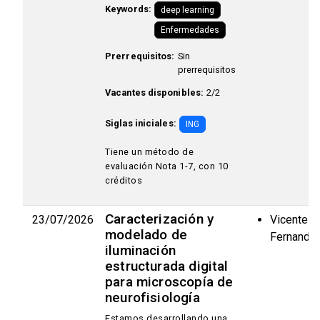
Keywords:
deep learning
Enfermedades
Prerrequisitos:
Sin
prerrequisitos
Vacantes disponibles:
2/2
Siglas iniciales:
ING
Tiene un método de
evaluación Nota 1-7, con 10
créditos
Caracterización y
23/07/2026
Vicente P
modelado de
Fernande
iluminación
estructurada digital
para microscopía de
neurofisiología
Estamos desarrollando una