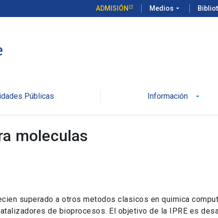
ADMISIÓN
Medios
arrow_drop_down
Biblio
e
idades Públicas
Información
arrow_drop_down
ra moleculas
cien superado a otros metodos clasicos en quimica comput
talizadores de bioprocesos. El objetivo de la IPRE es desar