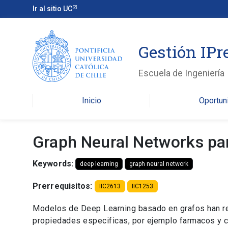
Ir al sitio UC
Gestión IPr
Escuela de Ingeniería
Inicio
Oportun
Graph Neural Networks pa
Keywords:
deep learning
graph neural network
Prerrequisitos:
IIC2613
IIC1253
Modelos de Deep Learning basado en grafos han re
propiedades especificas, por ejemplo farmacos y ca