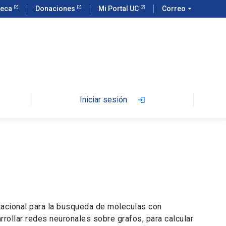
teca
Donaciones
Mi Portal UC
Correo
arrow_drop_down
Iniciar sesión
login
acional para la busqueda de moleculas con
rollar redes neuronales sobre grafos, para calcular