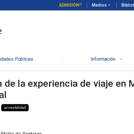
ADMISIÓN
Medios
arrow_drop_down
Biblio
e
idades Públicas
Información
arrow_drop_down
 de la experiencia de viaje en 
al
accesibilidad
n Metro de Santiago