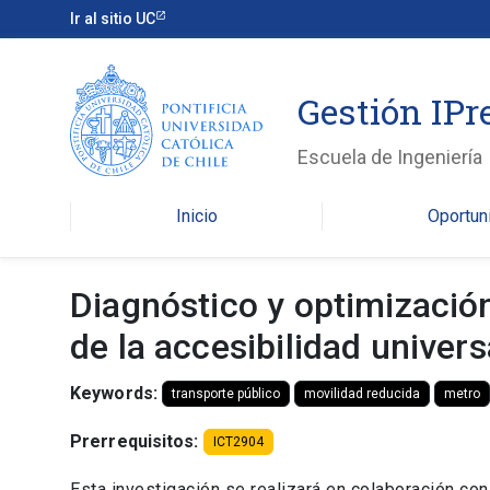
Ir al sitio UC
Gestión IPr
Escuela de Ingeniería
Inicio
Oportun
Diagnóstico y optimización
de la accesibilidad univers
Keywords:
transporte público
movilidad reducida
metro
Prerrequisitos:
ICT2904
Esta investigación se realizará en colaboración co