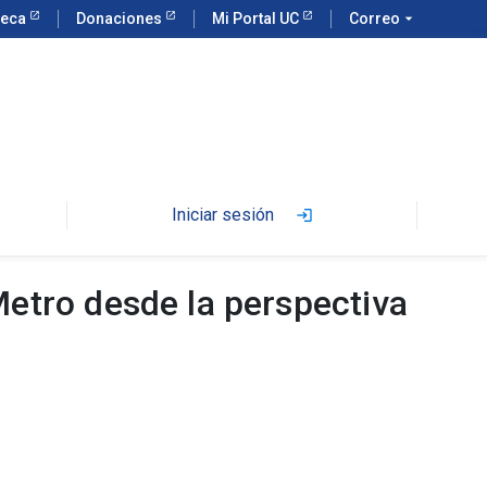
teca
Donaciones
Mi Portal UC
Correo
arrow_drop_down
Iniciar sesión
login
Metro desde la perspectiva